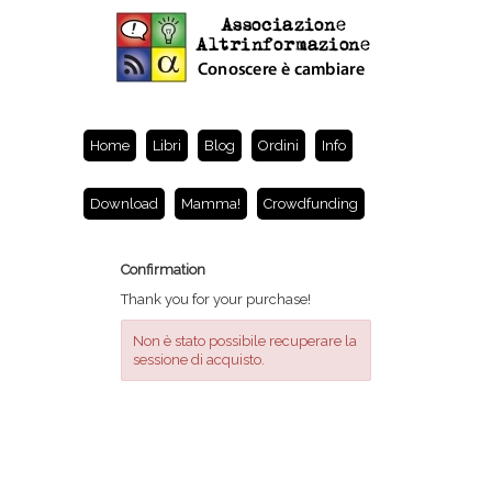
Home
Libri
Blog
Ordini
Info
Download
Mamma!
Crowdfunding
Confirmation
Thank you for your purchase!
Non è stato possibile recuperare la
sessione di acquisto.