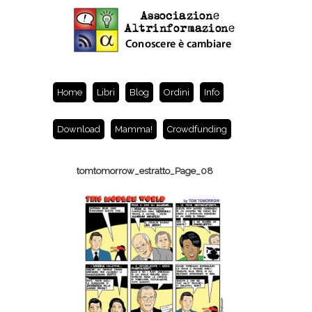
Home
Libri
Blog
Ordini
Info
Download
Mamma!
Crowdfunding
tomtomorrow_estratto_Page_08