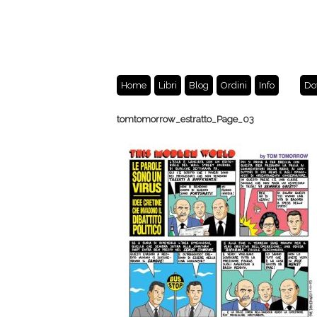
Home
Libri
Blog
Ordini
Info
Do
tomtomorrow_estratto_Page_03