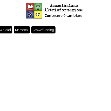
wnload
Mamma!
Crowdfunding