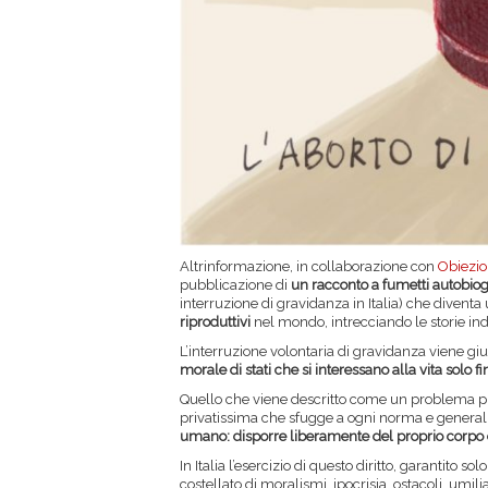
Altrinformazione, in collaborazione con
Obiezio
pubblicazione di
un racconto a fumetti autobio
interruzione di gravidanza in Italia) che diventa
riproduttivi
nel mondo, intrecciando le storie indiv
L’interruzione volontaria di gravidanza viene giu
morale di stati che si interessano alla vita solo fi
Quello che viene descritto come un problema pub
privatissima che sfugge a ogni norma e general
umano: disporre liberamente del proprio corpo e 
In Italia l’esercizio di questo diritto, garantito sol
costellato di moralismi, ipocrisia, ostacoli, umil