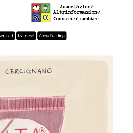
wnload
Mamma!
Crowdfunding