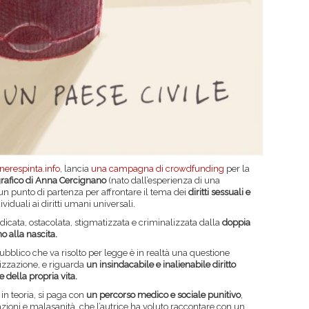
nerespinta.info
, lancia
una campagna di crowdfunding
per la
grafico di Anna Cercignano
(nato dall’esperienza di una
 un punto di partenza per affrontare il tema dei
diritti sessuali e
iduali ai diritti umani universali.
dicata, ostacolata, stigmatizzata e criminalizzata dalla
doppia
no alla nascita.
blico che va risolto per legge è in realtà una questione
izzazione, e riguarda
un insindacabile e inalienabile diritto
della propria vita.
o in teoria, si paga con
un percorso medico e sociale punitivo
,
iazioni e malasanità, che l’autrice ha voluto raccontare con un