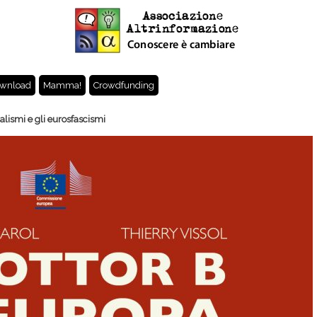
wnload
Mamma!
Crowdfunding
alismi e gli eurosfascismi