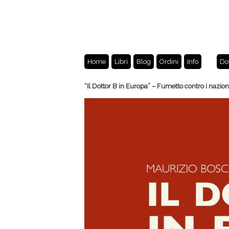
Home
Libri
Blog
Ordini
Info
Do
“Il Dottor B in Europa” – Fumetto contro i nazion