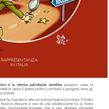
cismi e la retorica patriottarda xenofoba
possiamo usare la
tte di capire il potere politico, cambiarlo e spingerlo verso gli
si di parte.
ione ha rilasciato in rete con licenza Creative Commons “Il Dottor
a Maurizio Boscarol e nato da una collaborazione tra la nostra
della Commissione Europea, che si puo’ sfogliare cliccando