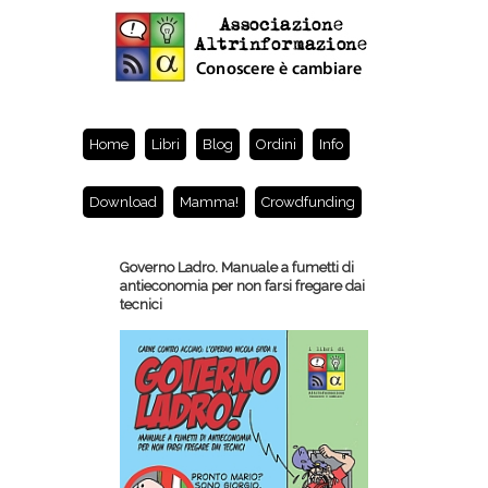
Home
Libri
Blog
Ordini
Info
Download
Mamma!
Crowdfunding
Governo Ladro. Manuale a fumetti di
antieconomia per non farsi fregare dai
tecnici