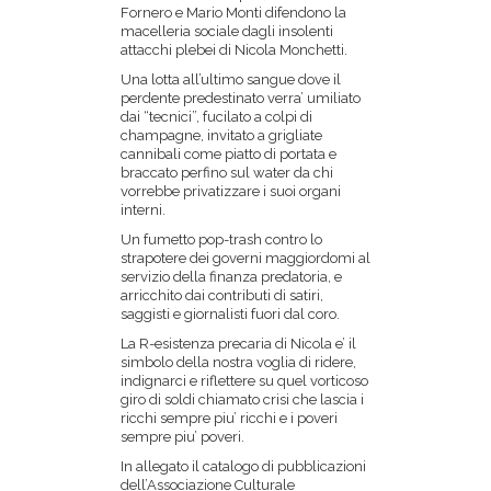
Fornero e Mario Monti difendono la
macelleria sociale dagli insolenti
attacchi plebei di Nicola Monchetti.
Una lotta all’ultimo sangue dove il
perdente predestinato verra’ umiliato
dai “tecnici”, fucilato a colpi di
champagne, invitato a grigliate
cannibali come piatto di portata e
braccato perfino sul water da chi
vorrebbe privatizzare i suoi organi
interni.
Un fumetto pop-trash contro lo
strapotere dei governi maggiordomi al
servizio della finanza predatoria, e
arricchito dai contributi di satiri,
saggisti e giornalisti fuori dal coro.
La R-esistenza precaria di Nicola e’ il
simbolo della nostra voglia di ridere,
indignarci e riflettere su quel vorticoso
giro di soldi chiamato crisi che lascia i
ricchi sempre piu’ ricchi e i poveri
sempre piu’ poveri.
In allegato il catalogo di pubblicazioni
dell’Associazione Culturale