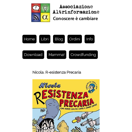
Home
Libri
Blog
Ordini
Info
Download
Mamma!
Crowdfunding
Nicola. R-esistenza Precaria