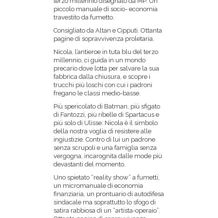
terzo millennio disegnato da MP. Un
piccolo manuale di socio- economia
travestito da fumetto.
Consigliato da Altan e Cipputi. Ottanta
pagine di sopravvivenza proletaria.
Nicola, l’antieroe in tuta blu del terzo
millennio, ci guida in un mondo
precario dove lotta per salvare la sua
fabbrica dalla chiusura, e scopre i
trucchi più loschi con cui i padroni
fregano le classi medio-basse.
Più spericolato di Batman, più sfigato
di Fantozzi, più ribelle di Spartacus e
più solo di Ulisse: Nicola è il simbolo
della nostra voglia di resistere alle
ingiustizie. Contro di lui un padrone
senza scrupoli e una famiglia senza
vergogna, incarognita dalle mode più
devastanti del momento.
Uno spietato “reality show” a fumetti,
un micromanuale di economia
finanziaria, un prontuario di autodifesa
sindacale ma soprattutto lo sfogo di
satira rabbiosa di un “artista-operaio”.