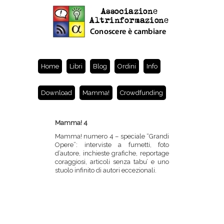
Home
Libri
Blog
Ordini
Info
Download
Mamma!
Crowdfunding
Mamma! 4
Mamma! numero 4 – speciale “Grandi
Opere”: interviste a fumetti, foto
d’autore, inchieste grafiche, reportage
coraggiosi, articoli senza tabu’ e uno
stuolo infinito di autori eccezionali.